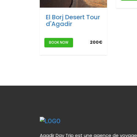
El Borj Desert Tour
d'Agadir
200€
BOOK NOW
Agadir Day Trip est une agence de voyag