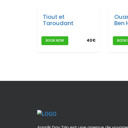
Tiout et
Ouar
Taroudant
Ben
40€
BOOK NOW
BOOK
Agadir Day Trip est une agence de voyag