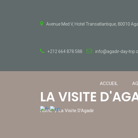
Avenue Med V, Hotel Transatlantique, 80010 Ag
+212 664 878 588
info@agadir-day-trip
ACCUEIL
AG
LA VISITE D'AG
Home
La Visite D'Agadir